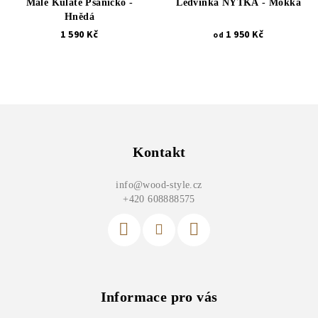
Malé Kulaté Psaníčko -
Ledvinka NÝTKA - Mokka
Hnědá
1 590 Kč
1 950 Kč
od
Z
á
p
Kontakt
a
info
@
wood-style.cz
t
+420 608888575
í
Informace pro vás