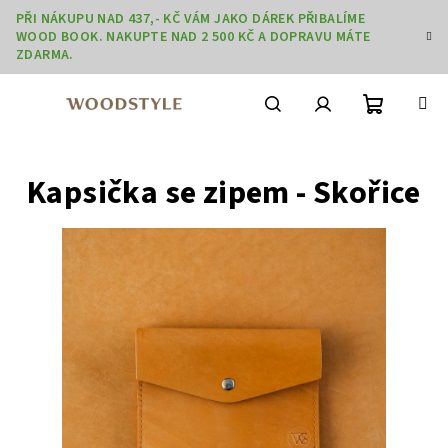
Přejít
PŘI NÁKUPU NAD 437,- KČ VÁM JAKO DÁREK PŘIBALÍME
na
WOOD BOOK. NAKUPTE NAD 2 500 KČ A DOPRAVU MÁTE
obsah
ZDARMA.
Nákupní
Hledat
Přihlášení
Kapsička se zipem - Skořice
košík