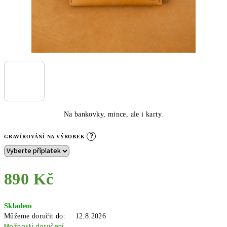
Na bankovky, mince, ale i karty.
?
GRAVÍROVÁNÍ NA VÝROBEK
890 Kč
Měrná
Skladem
cena:
Můžeme doručit do:
12.8.2026
Možnosti doručení