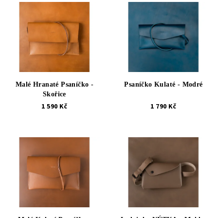
Malé Hranaté Psaníčko -
Psaníčko Kulaté - Modré
Skořice
1 590 Kč
1 790 Kč