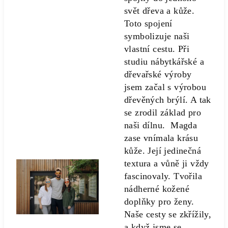
svět dřeva a kůže.
Toto spojení
symbolizuje naši
vlastní cestu. Při
studiu nábytkářské a
dřevařské výroby
jsem začal s výrobou
dřevěných brýlí. A tak
se zrodil základ pro
naši dílnu. Magda
zase vnímala krásu
kůže. Její jedinečná
textura a vůně ji vždy
fascinovaly. Tvořila
nádherné kožené
doplňky pro ženy.
Naše cesty se zkřížily,
a když jsme se