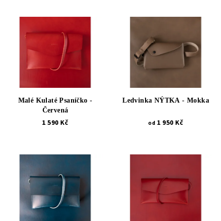
Malé Kulaté Psaníčko -
Ledvinka NÝTKA - Mokka
Červená
1 590 Kč
1 950 Kč
od