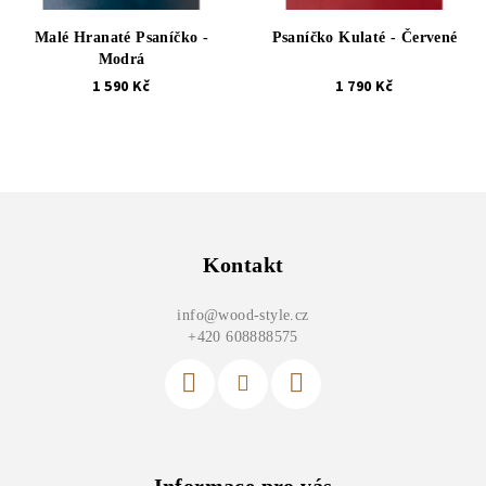
Malé Hranaté Psaníčko -
Psaníčko Kulaté - Červené
Modrá
1 590 Kč
1 790 Kč
Z
á
p
Kontakt
a
info
@
wood-style.cz
t
+420 608888575
í