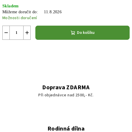
Měrná
Skladem
cena:
Můžeme doručit do:
11.8.2026
Možnosti doručení
−
+
Do košíku
Doprava ZDARMA
Při objednávce nad 2500,- Kč.
Rodinná dílna