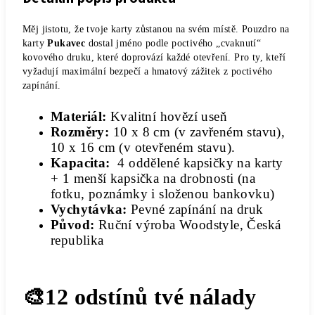
Měj jistotu, že tvoje karty zůstanou na svém místě. Pouzdro na
karty
Pukavec
dostal jméno podle poctivého „cvaknutí“
kovového druku, které doprovází každé otevření. Pro ty, kteří
vyžadují maximální bezpečí a hmatový zážitek z poctivého
zapínání.
Materiál:
Kvalitní hovězí useň
Rozměry:
10 x 8 cm (v zavřeném stavu),
10 x 16 cm (v otevřeném stavu).
Kapacita:
4 oddělené kapsičky na karty
+ 1 menší kapsička na drobnosti (na
fotku, poznámky i složenou bankovku)
Vychytávka:
Pevné zapínání na druk
Původ:
Ruční výroba Woodstyle, Česká
republika
🎨12 odstínů tvé nálady