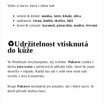
Vyber si barvu, která s tebou ladí:
zemité & klidné:
mokka, latte, khaki, oliva
nadčasové:
černá, hnědá, skořice, bílá
hravé & výrazné:
karamel, pistacchio, modrá, červená
♻️Udržitelnost vtisknutá
do kůže
Ve Woodstyle nevyhazujeme, my tvoříme.
Pukavec
vzniká v
duchu
zero-waste
z prémiových odřezků kůže, které by jinak
skončily v odpadu. Každý kus tak v sobě nese otisk naší
výroby a úctu k materiálu.
Koupí
Pukavce
nezískáváš jen pouzdro, ale i dobrý pocit, že
dáváš přírodě druhou šanci.