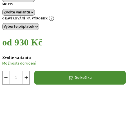
MOTIV
?
GRAVÍROVÁNÍ NA VÝROBEK
od
930 Kč
Měrná
Zvolte variantu
cena:
Možnosti doručení
−
+
Do košíku