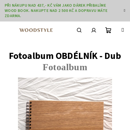
Přejít
PŘI NÁKUPU NAD 437,- KČ VÁM JAKO DÁREK PŘIBALÍME
na
WOOD BOOK. NAKUPTE NAD 2 500 KČ A DOPRAVU MÁTE
obsah
ZDARMA.
Nákupní
Hledat
Přihlášení
Fotoalbum OBDÉLNÍK - Dub
košík
Fotoalbum