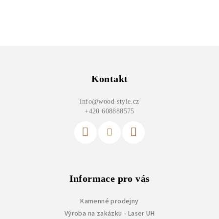
Z
á
p
Kontakt
a
info
@
wood-style.cz
t
+420 608888575
í
Informace pro vás
Kamenné prodejny
Výroba na zakázku - Laser UH