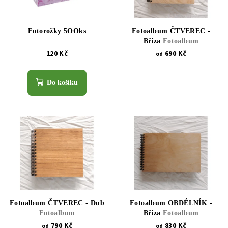
Fotorožky 5OOks
Fotoalbum ČTVEREC -
Bříza
Fotoalbum
120 Kč
690 Kč
od
Do košíku
Fotoalbum ČTVEREC - Dub
Fotoalbum OBDÉLNÍK -
Fotoalbum
Bříza
Fotoalbum
790 Kč
830 Kč
od
od