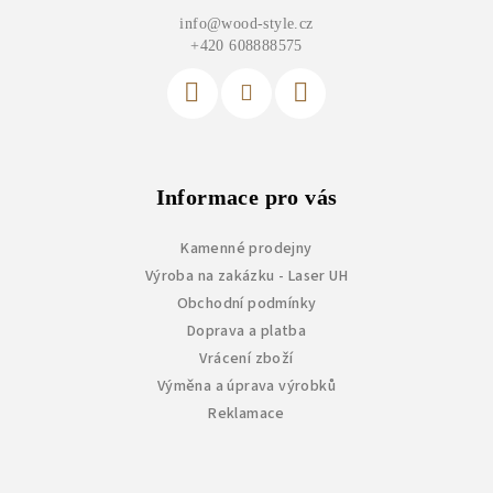
a
info
@
wood-style.cz
t
+420 608888575
í
Informace pro vás
Kamenné prodejny
Výroba na zakázku - Laser UH
Obchodní podmínky
Doprava a platba
Vrácení zboží
Výměna a úprava výrobků
Reklamace