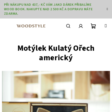
Přejít
PŘI NÁKUPU NAD 437,- KČ VÁM JAKO DÁREK PŘIBALÍME
na
WOOD BOOK. NAKUPTE NAD 2 500 KČ A DOPRAVU MÁTE
obsah
ZDARMA.
Nákupní
Hledat
Přihlášení
Motýlek Kulatý Ořech
košík
americký