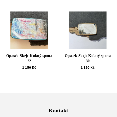
Opasek Skejt Kulatý spona
Opasek Skejt Kulatý spona
22
30
1 150 Kč
1 150 Kč
Z
á
p
Kontakt