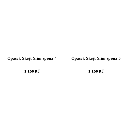
Opasek Skejt Slim spona 4
Opasek Skejt Slim spona 5
1 150 Kč
1 150 Kč