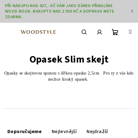
Přejít
PŘI NÁKUPU NAD 437,- KČ VÁM JAKO DÁREK PŘIBALÍME
na
WOOD BOOK. NAKUPTE NAD 2 500 KČ A DOPRAVU MÁTE
obsah
ZDARMA.
Nákupní
Hledat
Přihlášení
Opasek Slim skejt
košík
Opasky se skejtovou sponou s šířkou opasku 2,5cm. Pro ty z vás kdo
nechce široký opasek.
Ř
a
Doporučujeme
Nejlevnější
Nejdražší