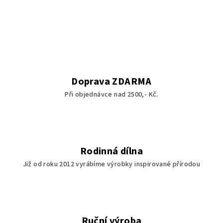
v
l
á
d
a
c
í
Doprava ZDARMA
p
Při objednávce nad 2500,- Kč.
r
v
k
y
v
Rodinná dílna
ý
Již od roku 2012 vyrábíme výrobky inspirované přírodou
p
i
s
u
Ruční výroba