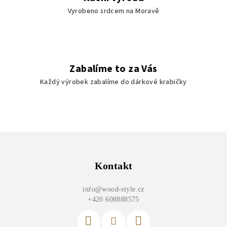
Vyrobeno srdcem na Moravě
Zabalíme to za Vás
Každý výrobek zabalíme do dárkové krabičky
Z
á
p
Kontakt
a
info
@
wood-style.cz
t
+420 608888575
í